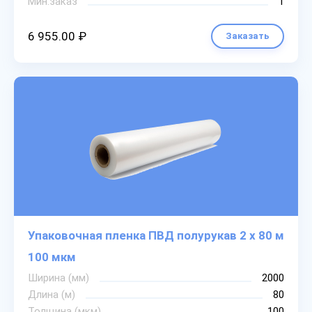
Мин.заказ
1
6 955.00 ₽
Заказать
Упаковочная пленка ПВД полурукав 2 х 80 м
100 мкм
Ширина (мм)
2000
Длина (м)
80
Толщина (мкм)
100