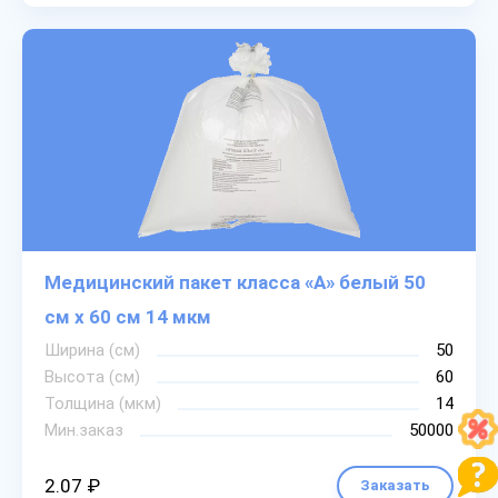
Медицинский пакет класса «А» белый 50
см х 60 см 14 мкм
Ширина (см)
50
Высота (см)
60
Толщина (мкм)
14
Мин.заказ
50000
2.07 ₽
Заказать