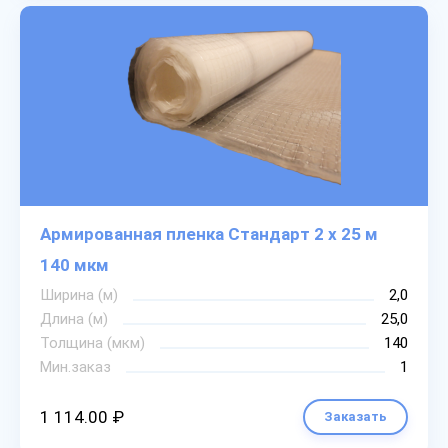
Армированная пленка Стандарт 2 х 25 м
140 мкм
Ширина (м)
2,0
Длина (м)
25,0
Толщина (мкм)
140
Мин.заказ
1
1 114.00 ₽
Заказать