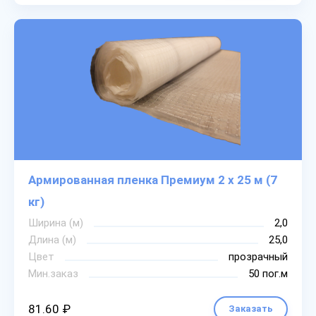
Армированная пленка Премиум 2 х 25 м (7
кг)
Ширина (м)
2,0
Длина (м)
25,0
Цвет
прозрачный
Мин.заказ
50 пог.м
81.60 ₽
Заказать