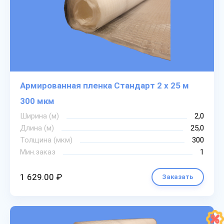
Армированная пленка Стандарт 2 х 25 м
300 мкм
Ширина (м)
2,0
Длина (м)
25,0
Толщина (мкм)
300
Мин.заказ
1
1 629.00 ₽
Заказать