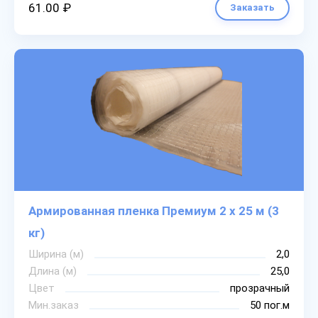
61.00 ₽
Заказать
Армированная пленка Премиум 2 х 25 м (3
кг)
Ширина (м)
2,0
Длина (м)
25,0
Цвет
прозрачный
Мин.заказ
50 пог.м