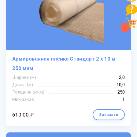
Армированная пленка Стандарт 2 х 10 м
250 мкм
Ширина (м)
2,0
Длина (м)
10,0
Толщина (мкм)
250
Мин.заказ
1
610.00 ₽
Заказать