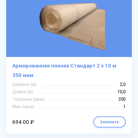
Армированная пленка Стандарт 2 х 10 м
350 мкм
Ширина (м)
2,0
Длина (м)
10,0
Толщина (мкм)
350
Мин.заказ
1
694.00 ₽
Заказать