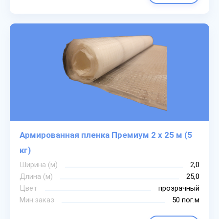
Армированная пленка Премиум 2 х 25 м (5
кг)
Ширина (м)
2,0
Длина (м)
25,0
Цвет
прозрачный
Мин.заказ
50 пог.м