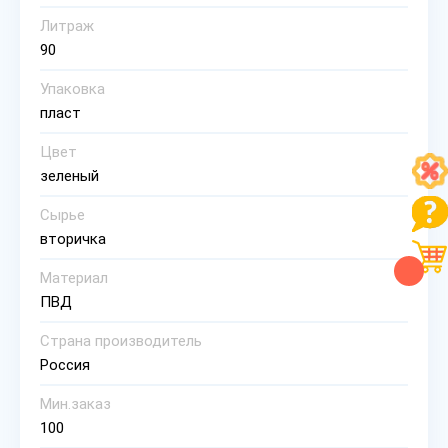
Литраж
90
Упаковка
пласт
Цвет
зеленый
Сырье
вторичка
Материал
ПВД
Страна производитель
Россия
Мин.заказ
100