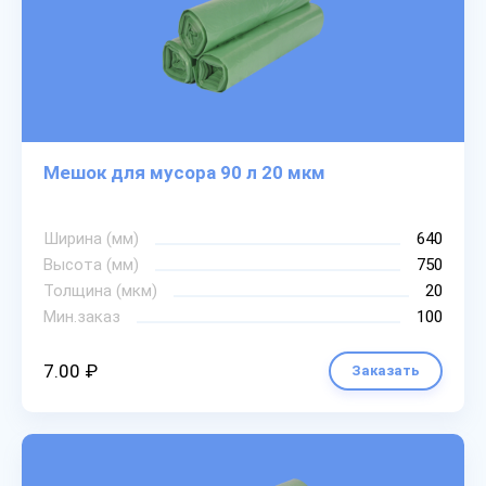
Мешок для мусора 90 л 20 мкм
Ширина (мм)
640
Высота (мм)
750
Толщина (мкм)
20
Мин.заказ
100
7.00 ₽
Заказать