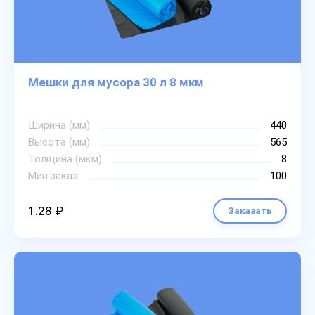
Мешки для мусора 30 л 8 мкм
Ширина (мм)
440
Высота (мм)
565
Толщина (мкм)
8
Мин.заказ
100
1.28 ₽
Заказать