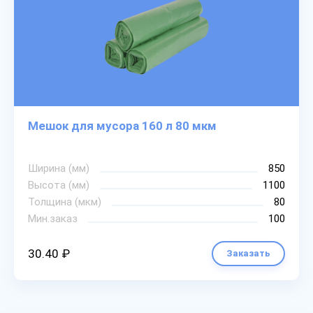
Мешок для мусора 160 л 80 мкм
Ширина (мм)
850
Высота (мм)
1100
Толщина (мкм)
80
Мин.заказ
100
30.40 ₽
Заказать