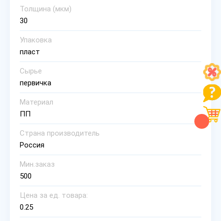
Толщина (мкм)
30
Упаковка
пласт
Сырье
первичка
Материал
ПП
Страна производитель
Россия
Мин.заказ
500
Цена за ед. товара:
0.25