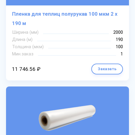
Пленка для теплиц полурукав 100 мкм 2 х
190 м
Ширина (мм)
2000
Длина (м)
190
Толщина (мкм)
100
Мин.заказ
1
11 746.56 ₽
Заказать