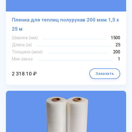
Пленка для теплиц полурукав 200 мкм 1,5 х
25 м
Ширина (мм)
1500
Длина (м)
25
Толщина (мкм)
200
Мин.заказ
1
2 318.10 ₽
Заказать