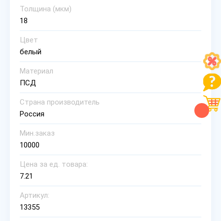
Толщина (мкм)
18
Цвет
белый
Материал
ПСД
Страна производитель
Россия
Мин.заказ
10000
Цена за ед. товара:
7.21
Артикул:
13355