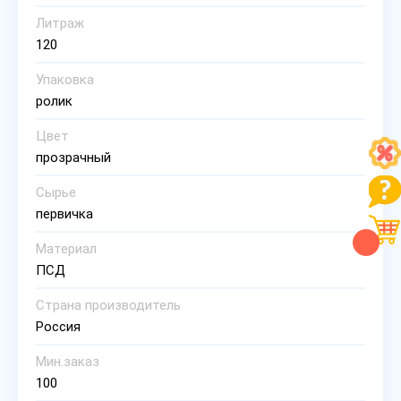
Литраж
120
Упаковка
ролик
Цвет
прозрачный
Сырье
первичка
Материал
ПСД
Страна производитель
Россия
Мин.заказ
100