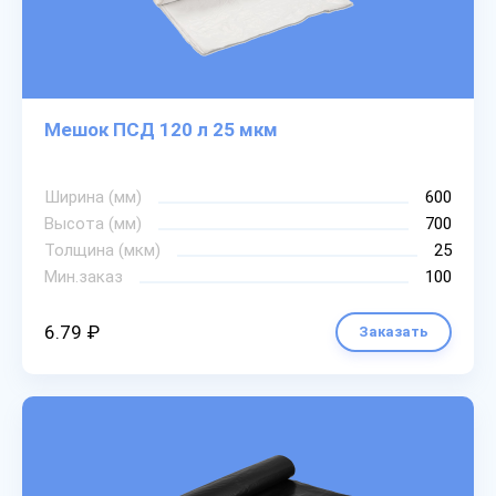
Мешок ПСД 120 л 25 мкм
Ширина (мм)
600
Высота (мм)
700
Толщина (мкм)
25
Мин.заказ
100
6.79 ₽
Заказать