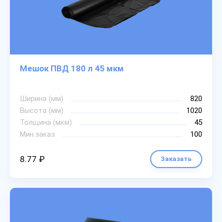
Мешок ПВД 180 л 45 мкм
Ширина (мм)
820
Высота (мм)
1020
Толщина (мкм)
45
Мин.заказ
100
8.77 ₽
Заказать