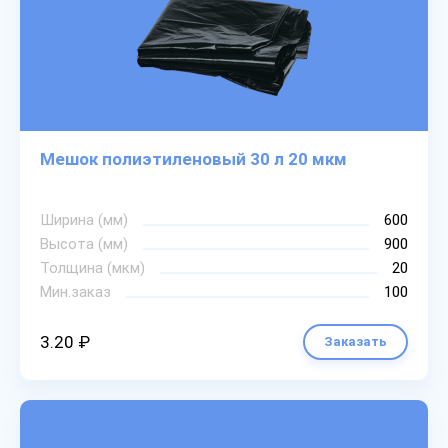
Мешок полиэтиленовый 30 л 20 мкм
Ширина (мм)
600
Высота (мм)
900
Толщина (мкм)
20
Мин.заказ
100
3.20 ₽
Заказать