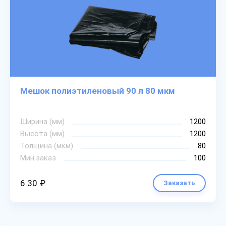
Мешок полиэтиленовый 90 л 80 мкм
Ширина (мм)
1200
Высота (мм)
1200
Толщина (мкм)
80
Мин.заказ
100
6.30 ₽
Заказать