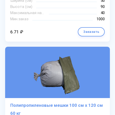
Ширина (см)
50
Высота (см)
90
Максимальная нагрузка
40
Мин.заказ
1000
6.71 ₽
Заказать
Полипропиленовые мешки 100 см х 120 см
60 кг