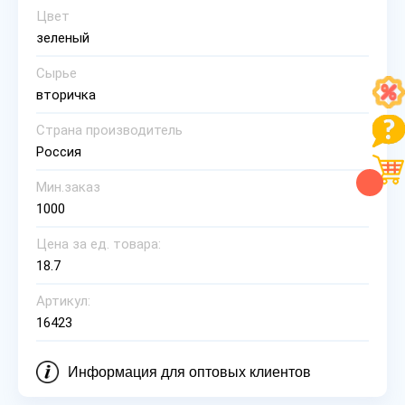
Цвет
зеленый
Сырье
вторичка
Страна производитель
Россия
Мин.заказ
1000
Цена за ед. товара:
18.7
Артикул:
16423
Информация для оптовых клиентов