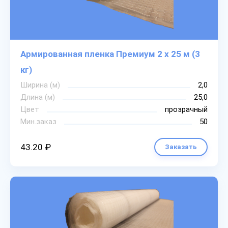
Армированная пленка Премиум 2 х 25 м (3
кг)
Ширина (м)
2,0
Длина (м)
25,0
Цвет
прозрачный
Мин.заказ
50
43.20 ₽
Заказать