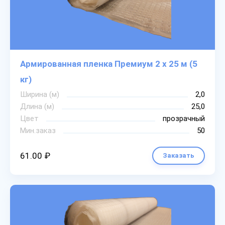
Армированная пленка Премиум 2 х 25 м (5
кг)
Ширина (м)
2,0
Длина (м)
25,0
Цвет
прозрачный
Мин.заказ
50
61.00 ₽
Заказать