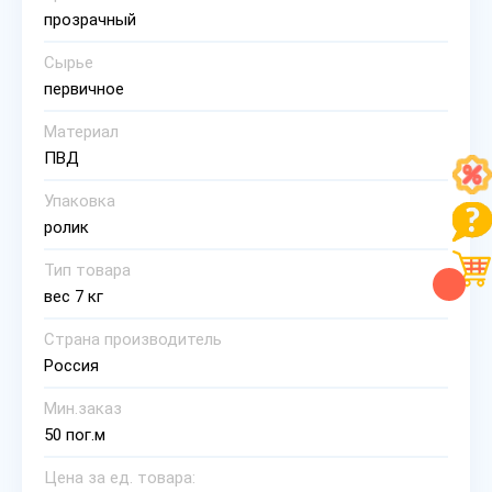
прозрачный
Сырье
первичное
Материал
ПВД
Упаковка
ролик
Тип товара
вес 7 кг
Страна производитель
Россия
Мин.заказ
50 пог.м
Цена за ед. товара: