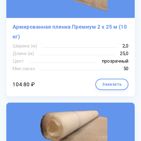
Армированная пленка Премиум 2 х 25 м (10
кг)
Ширина (м)
2,0
Длина (м)
25,0
Цвет
прозрачный
Мин.заказ
50
104.80 ₽
Заказать