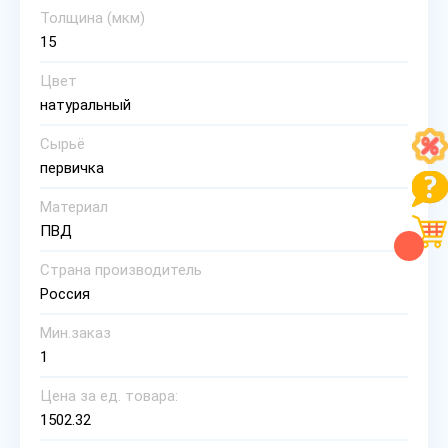
Толщина (мкм)
15
Цвет
натуральный
Сырьё
первичка
Материал
ПВД
Страна производитель
Россия
Мин.заказ
1
Цена за ед. товара:
1502.32