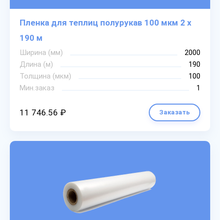
Пленка для теплиц полурукав 100 мкм 2 х
190 м
Ширина (мм)
2000
Длина (м)
190
Толщина (мкм)
100
Мин.заказ
1
11 746.56 ₽
Заказать