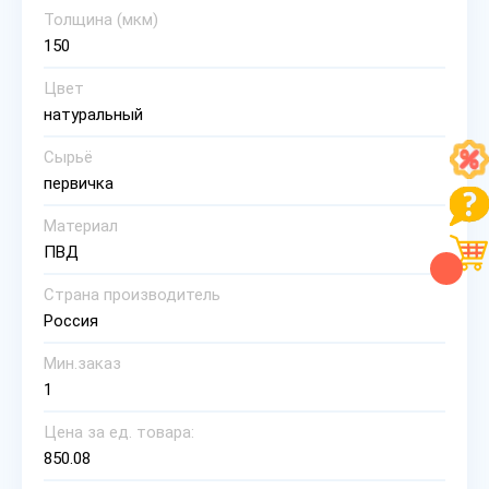
Толщина (мкм)
150
Цвет
натуральный
Сырьё
первичка
Материал
ПВД
Страна производитель
Россия
Мин.заказ
1
Цена за ед. товара:
850.08