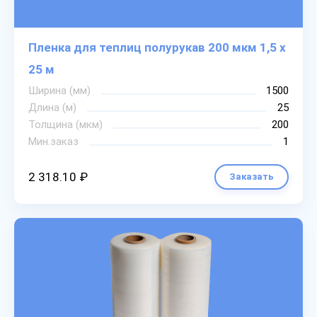
Пленка для теплиц полурукав 200 мкм 1,5 х
25 м
Ширина (мм)
1500
Длина (м)
25
Толщина (мкм)
200
Мин.заказ
1
2 318.10 ₽
Заказать