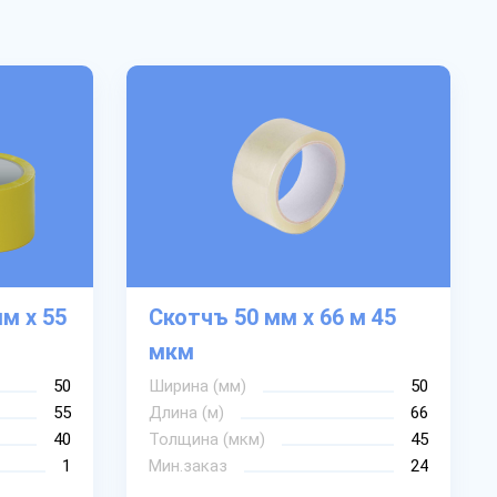
м х 55
Скотчъ 50 мм х 66 м 45
мкм
50
Ширина (мм)
50
55
Длина (м)
66
40
Толщина (мкм)
45
1
Мин.заказ
24