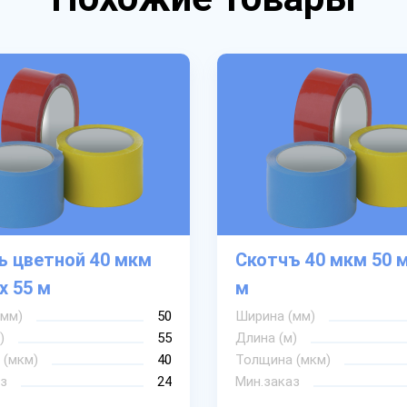
ъ цветной 40 мкм
Скотчъ 40 мкм 50 м
х 55 м
м
(мм)
50
Ширина (мм)
)
55
Длина (м)
 (мкм)
40
Толщина (мкм)
з
24
Мин.заказ