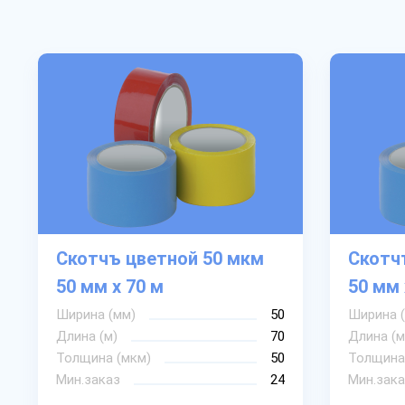
Скотчъ цветной 50 мкм
Скотч
50 мм х 70 м
50 мм 
Ширина (мм)
50
Ширина 
Длина (м)
70
Длина (м
Толщина (мкм)
50
Толщина
Мин.заказ
24
Мин.зака