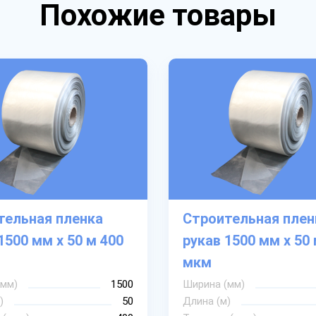
Похожие товары
тельная пленка
Строительная плен
1500 мм х 50 м 400
рукав 1500 мм х 50 
мкм
(мм)
1500
Ширина (мм)
)
50
Длина (м)