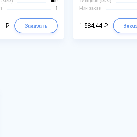
 (мкм)
400
Толщина (мкм)
з
1
Мин.заказ
01 ₽
1 584.44 ₽
Заказать
Зака