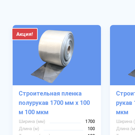
Акция!
Строительная пленка
Строи
полурукав 1700 мм х 100
рукав 
м 100 мкм
мкм
Ширина (мм)
1700
Ширина 
Длина (м)
100
Длина (м