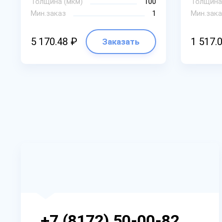
Толщина (мкм)
100
Толщина
Мин.заказ
1
Мин.зака
5 170.48 ₽
1 517.
Заказать
+7 (8172) 50-00-82