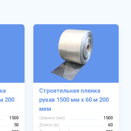
ка
Строительная пленка
м 200
рукав 1500 мм х 60 м 200
мкм
1500
Ширина (мм)
1500
50
Длина (м)
60