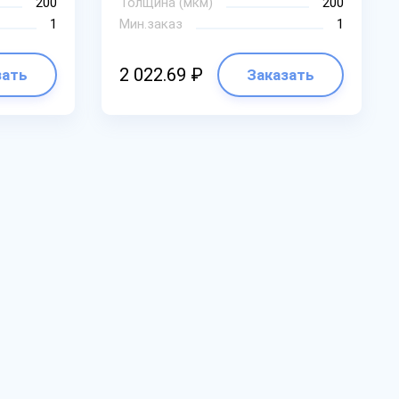
200
Толщина (мкм)
200
1
Мин.заказ
1
2 022.69 ₽
зать
Заказать