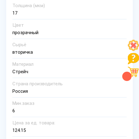
Толщина (мкм)
17
Цвет
прозрачный
Сырьё
вторичка
Материал
Стрейч
Страна производитель
Россия
Мин.заказ
6
Цена за ед. товара:
124.15