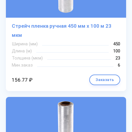
Стрейч пленка ручная 450 мм х 100 м 23
мкм
Ширина (мм)
450
Длина (м)
100
Толщина (мкм)
23
Мин.заказ
6
156.77 ₽
Заказать