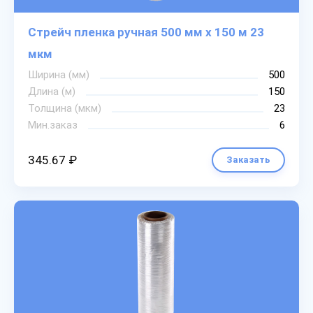
Стрейч пленка ручная 500 мм х 150 м 23
мкм
Ширина (мм)
500
Длина (м)
150
Толщина (мкм)
23
Мин.заказ
6
345.67 ₽
Заказать