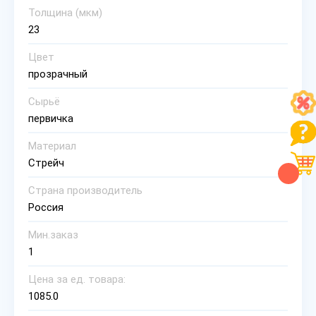
Толщина (мкм)
23
Цвет
прозрачный
Сырьё
первичка
Материал
Стрейч
Страна производитель
Россия
Мин.заказ
1
Цена за ед. товара:
1085.0