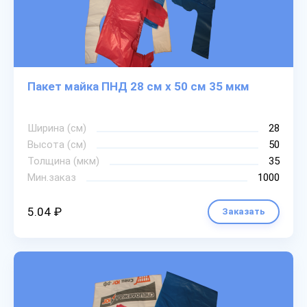
Пакет майка ПНД 28 см х 50 см 35 мкм
Ширина (см)
28
Высота (см)
50
Толщина (мкм)
35
Мин.заказ
1000
5.04 ₽
Заказать