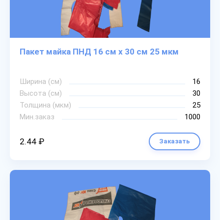
Пакет майка ПНД 16 см х 30 см 25 мкм
Ширина (см)
16
Высота (см)
30
Толщина (мкм)
25
Мин.заказ
1000
2.44 ₽
Заказать