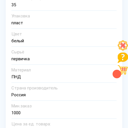
35
Упаковка
пласт
Цвет
белый
Сырьё
первичка
Материал
ПНД
Страна производитель
Россия
Мин.заказ
1000
Цена за ед. товара: