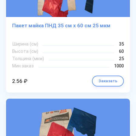
Пакет майка ПНД 35 см х 60 см 25 мкм
Ширина (см)
35
Высота (см)
60
Толщина (мкм)
25
Мин.заказ
1000
2.56 ₽
Заказать