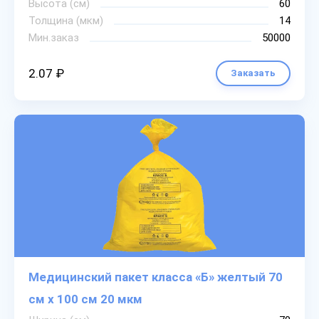
Высота (см)
60
Толщина (мкм)
14
Мин.заказ
50000
2.07 ₽
Заказать
Медицинский пакет класса «Б» желтый 70
см х 100 см 20 мкм