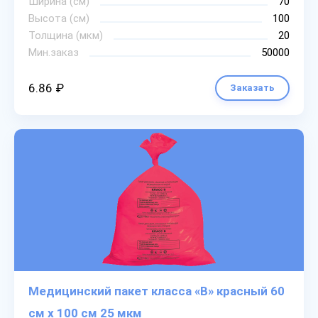
Ширина (см)
70
Высота (см)
100
Толщина (мкм)
20
Мин.заказ
50000
6.86 ₽
Заказать
Медицинский пакет класса «В» красный 60
см х 100 см 25 мкм