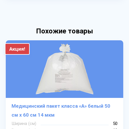
Похожие товары
Акция!
Медицинский пакет класса «А» белый 50
см х 60 см 14 мкм
Ширина (см)
50