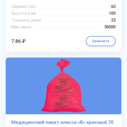
Ширина (см)
60
Высота (см)
100
Толщина (мкм)
25
Мин.заказ
50000
7.86 ₽
Заказать
Медицинский пакет класса «В» красный 70