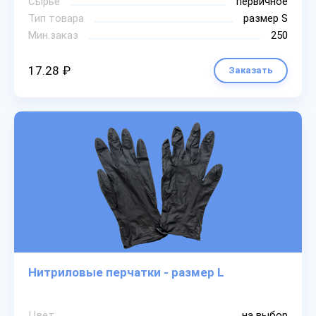
Сырье
первичное
Тип товара
размер S
Мин.заказ
250
17.28 ₽
Заказать
Нитриловые перчатки - размер L
Цвет
на выбор