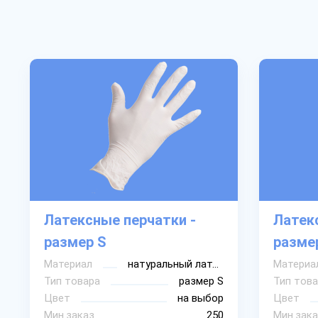
Латексные перчатки -
Латек
размер S
разме
Материал
натуральный латекс
Материа
Тип товара
размер S
Тип това
Цвет
на выбор
Цвет
Мин.заказ
250
Мин.зака