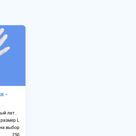
и -
натуральный латекс
размер L
на выбор
250