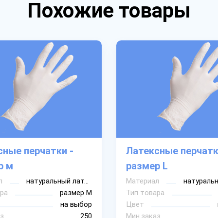
Похожие товары
сные перчатки -
Латексные перчатк
р м
размер L
л
натуральный латекс
Материал
ра
размер М
Тип товара
на выбор
Цвет
з
250
Мин.заказ