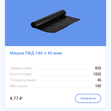
Мешок ПВД 180 л 45 мкм
Ширина (мм)
820
Высота (мм)
1020
Толщина (мкм)
45
Мин.заказ
100
8.77 ₽
Заказать