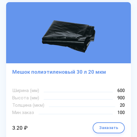
Мешок полиэтиленовый 30 л 20 мкм
Ширина (мм)
600
Высота (мм)
900
Толщина (мкм)
20
Мин.заказ
100
3.20 ₽
Заказать