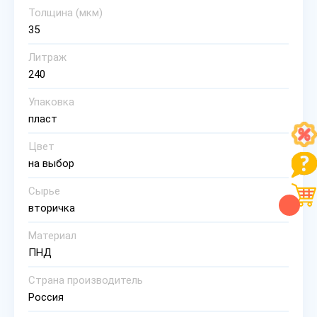
Толщина (мкм)
35
Литраж
240
Упаковка
пласт
Цвет
на выбор
Сырье
вторичка
Материал
ПНД
Страна производитель
Россия