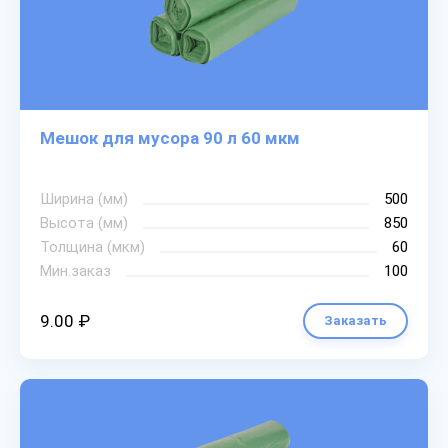
Мешок для мусора 90 л 60 мкм
Ширина (мм)
500
Высота (мм)
850
Толщина (мкм)
60
Мин.заказ
100
9.00 ₽
Заказать