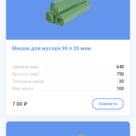
Мешок для мусора 90 л 20 мкм
Ширина (мм)
640
Высота (мм)
750
Толщина (мкм)
20
Мин.заказ
100
7.00 ₽
Заказать