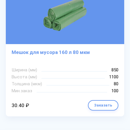
Мешок для мусора 160 л 80 мкм
Ширина (мм)
850
Высота (мм)
1100
Толщина (мкм)
80
Мин.заказ
100
30.40 ₽
Заказать