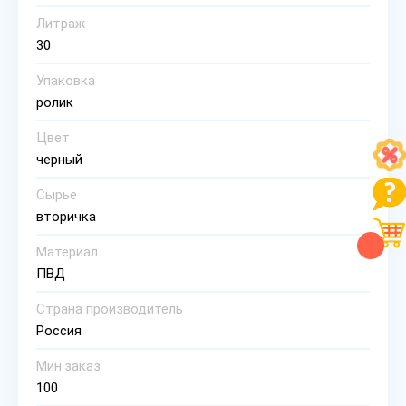
Литраж
30
Упаковка
ролик
Цвет
черный
Сырье
вторичка
Материал
ПВД
Страна производитель
Россия
Мин.заказ
100