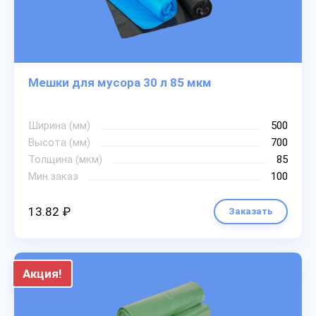
Мешки для мусора 30 л 85 мкм
Ширина (мм)
500
Высота (мм)
700
Толщина (мкм)
85
Мин.заказ
100
13.82 ₽
Заказать
Акция!