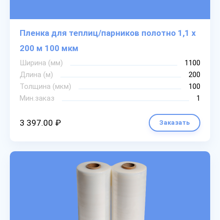
Пленка для теплиц/парников полотно 1,1 х
200 м 100 мкм
Ширина (мм)
1100
Длина (м)
200
Толщина (мкм)
100
Мин.заказ
1
3 397.00 ₽
Заказать