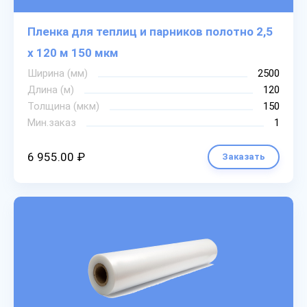
Пленка для теплиц и парников полотно 2,5
х 120 м 150 мкм
Ширина (мм)
2500
Длина (м)
120
Толщина (мкм)
150
Мин.заказ
1
6 955.00 ₽
Заказать