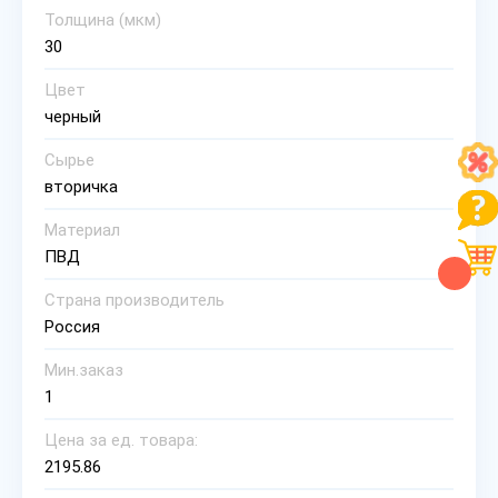
Толщина (мкм)
30
Цвет
черный
Сырье
вторичка
Материал
ПВД
Страна производитель
Россия
Мин.заказ
1
Цена за ед. товара:
2195.86