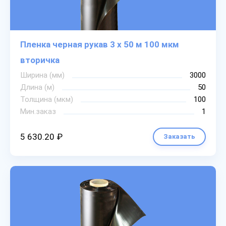
Пленка черная рукав 3 х 50 м 100 мкм
вторичка
Ширина (мм)
3000
Длина (м)
50
Толщина (мкм)
100
Мин.заказ
1
5 630.20 ₽
Заказать