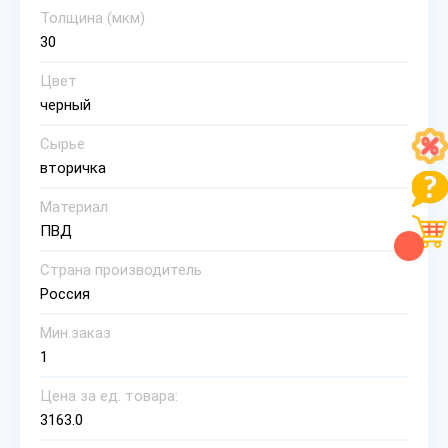
Толщина (мкм)
30
Цвет
черный
Сырье
вторичка
Материал
ПВД
Страна производитель
Россия
Мин.заказ
1
Цена за ед. товара:
3163.0