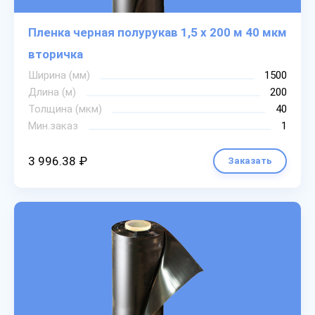
Пленка черная полурукав 1,5 х 200 м 40 мкм
вторичка
Ширина (мм)
1500
Длина (м)
200
Толщина (мкм)
40
Мин.заказ
1
3 996.38 ₽
Заказать