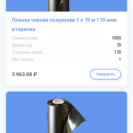
Пленка черная полурукав 1 х 70 м 170 мкм
вторичка
Ширина (мм)
1000
Длина (м)
70
Толщина (мкм)
170
Мин.заказ
1
3 963.08 ₽
Заказать