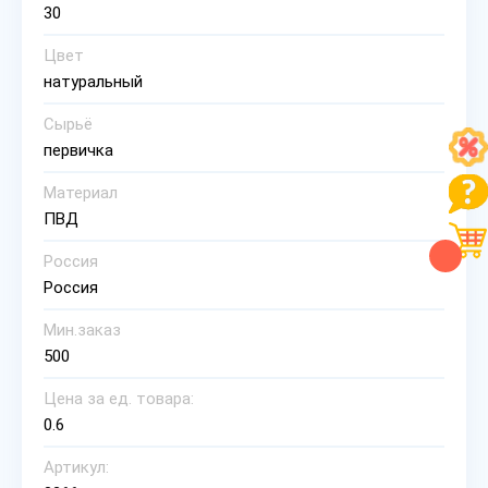
30
Цвет
натуральный
Сырьё
первичка
Материал
ПВД
Россия
Россия
Мин.заказ
500
Цена за ед. товара:
0.6
Артикул: