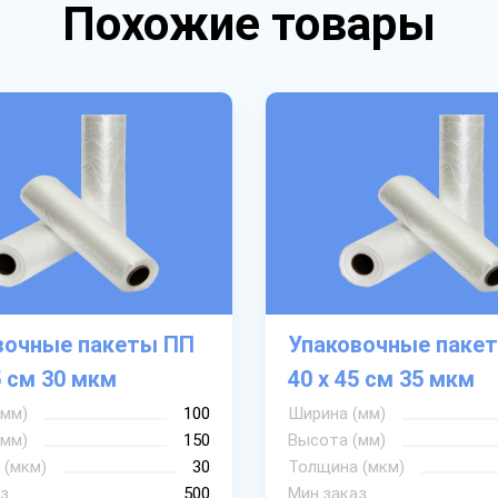
Похожие товары
вочные пакеты ПП
Упаковочные паке
5 см 30 мкм
40 х 45 см 35 мкм
(мм)
100
Ширина (мм)
(мм)
150
Высота (мм)
 (мкм)
30
Толщина (мкм)
з
500
Мин.заказ