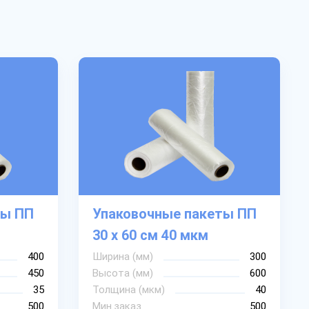
ты ПП
Упаковочные пакеты ПП
30 х 60 см 40 мкм
400
Ширина (мм)
300
450
Высота (мм)
600
35
Толщина (мкм)
40
500
Мин.заказ
500