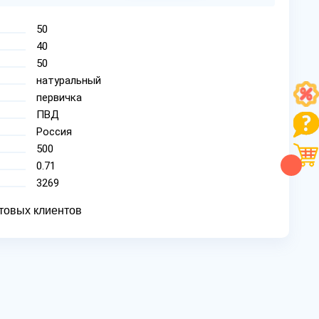
50
40
50
натуральный
первичка
ПВД
Россия
500
0.71
3269
товых клиентов