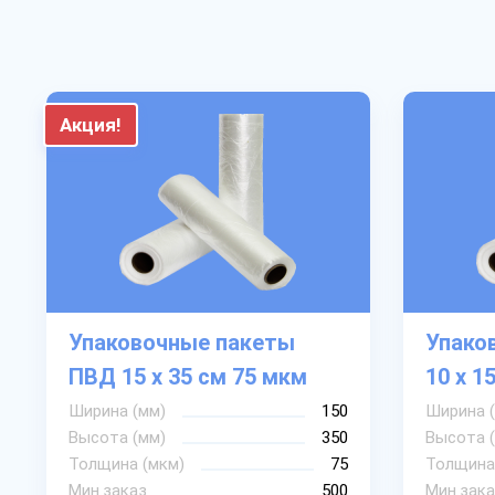
Акция!
Упаковочные пакеты
Упако
ПВД 15 х 35 см 75 мкм
10 х 1
Ширина (мм)
150
Ширина 
Высота (мм)
350
Высота 
Толщина (мкм)
75
Толщина
Мин.заказ
500
Мин.зака