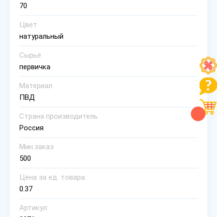
70
Цвет
натуральный
Сырьё
первичка
Материал
ПВД
Страна производитель
Россия
Мин.заказ
500
Цена за ед. товара:
0.37
Артикул: