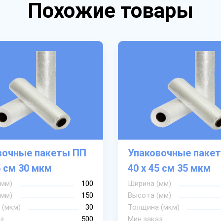
Похожие товары
вочные пакеты ПП
Упаковочные паке
5 см 30 мкм
40 х 45 см 35 мкм
(мм)
100
Ширина (мм)
(мм)
150
Высота (мм)
 (мкм)
30
Толщина (мкм)
з
500
Мин.заказ