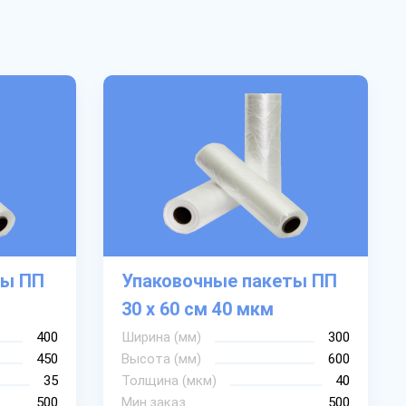
ты ПП
Упаковочные пакеты ПП
30 х 60 см 40 мкм
400
Ширина (мм)
300
450
Высота (мм)
600
35
Толщина (мкм)
40
500
Мин.заказ
500