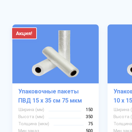
Акция!
Упаковочные пакеты
Упако
ПВД 15 х 35 см 75 мкм
10 х 1
Ширина (мм)
150
Ширина 
Высота (мм)
350
Высота 
Толщина (мкм)
75
Толщина
Мин.заказ
500
Мин.зака