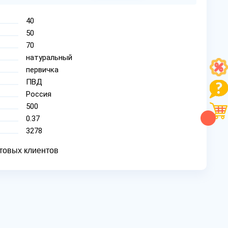
40
50
70
натуральный
первичка
ПВД
Россия
500
0.37
3278
товых клиентов