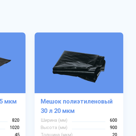
5 мкм
Мешок полиэтиленовый
30 л 20 мкм
820
Ширина (мм)
600
1020
Высота (мм)
900
45
Толщина (мкм)
20