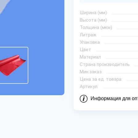
Ширина (мм)
Высота (мм)
Толщина (мкм)
Литраж
Упаковка
Цвет
Материал
Страна производитель
Мин.заказ
Цена за ед. товара:
Артикул:
Информация для оп