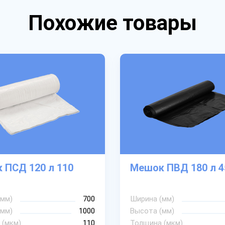
Похожие товары
 ПСД 120 л 110
Мешок ПВД 180 л 4
(мм)
700
Ширина (мм)
(мм)
1000
Высота (мм)
 (мкм)
110
Толщина (мкм)