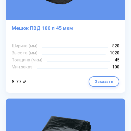
Мешок ПВД 180 л 45 мкм
Ширина (мм)
820
Высота (мм)
1020
Толщина (мкм)
45
Мин.заказ
100
8.77 ₽
Заказать