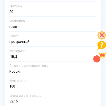
Литраж
30
Упаковка
пласт
Цвет
прозрачный
Материал
ПВД
Страна производитель
Россия
Мин.заказ
100
Цена за ед. товара:
32.16