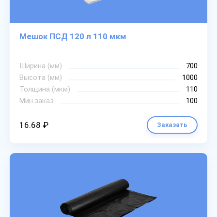
Мешок ПСД 120 л 110 мкм
Ширина (мм)
700
Высота (мм)
1000
Толщина (мкм)
110
Мин.заказ
100
16.68 ₽
Заказать