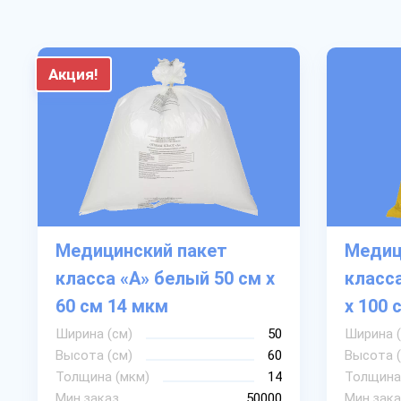
Акция!
Медицинский пакет
Медиц
класса «А» белый 50 см х
класс
60 см 14 мкм
х 100 
Ширина (см)
50
Ширина (
Высота (см)
60
Высота (
Толщина (мкм)
14
Толщина
Мин.заказ
50000
Мин.зака