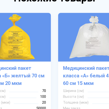
инский пакет
Медицинский паке
а «Б» желтый 70 см
класса «А» белый 4
см 20 мкм
60 см 15 мкм
см)
70
Ширина (см)
см)
100
Высота (см)
 (мкм)
20
Толщина (мкм)
з
50000
Мин.заказ