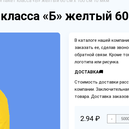
 пакет класса «Б» желтый 60 см х 100 см 10 мкм
класса «Б» желтый 60
В каталоге нашей компан
заказать ее, сделав звон
обратной связи. Кроме то
логотипа или рисунка.
ДОСТАВКА🚚
Стоимость доставки расс
компании. Заключительная
товара. Доставка заказов
2.94 ₽
-