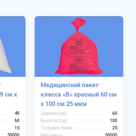
т
Медицинский пакет
9 см х
класса «В» красный 60 см
х 100 см 25 мкм
49
Ширина (см)
60
60
Высота (см)
100
15
Толщина (мкм)
25
50000
Мин.заказ
50000