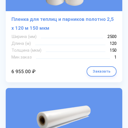
Пленка для теплиц и парников полотно 2,5
х 120 м 150 мкм
Ширина (мм)
2500
Длина (м)
120
Толщина (мкм)
150
Мин.заказ
1
6 955.00 ₽
Заказать