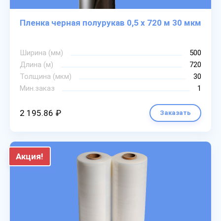
Пленка черная полурукав 0,5 х 720 м 30 мкм
Ширина (мм)
500
Длина (м)
720
Толщина (мкм)
30
Мин.заказ
1
2 195.86 ₽
Заказать
Акция!