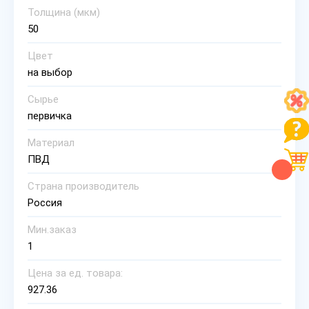
Толщина (мкм)
50
Цвет
на выбор
Сырье
первичка
Материал
ПВД
Страна производитель
Россия
Мин.заказ
1
Цена за ед. товара:
927.36