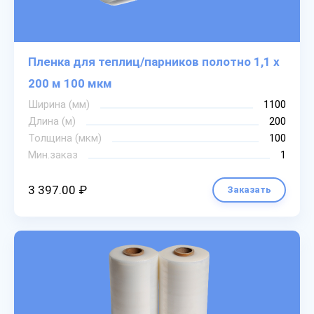
Пленка для теплиц/парников полотно 1,1 х
200 м 100 мкм
Ширина (мм)
1100
Длина (м)
200
Толщина (мкм)
100
Мин.заказ
1
3 397.00 ₽
Заказать