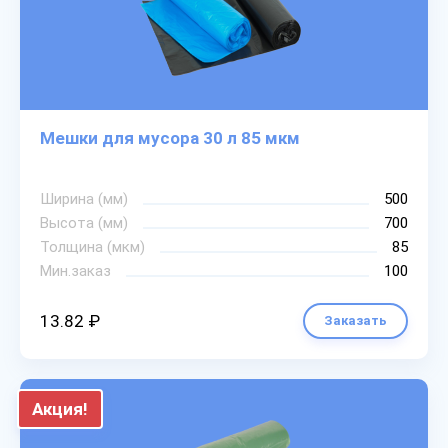
Мешки для мусора 30 л 85 мкм
Ширина (мм)
500
Высота (мм)
700
Толщина (мкм)
85
Мин.заказ
100
13.82 ₽
Заказать
Акция!