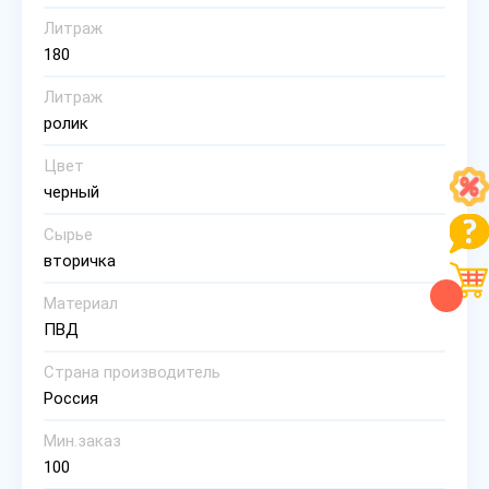
Литраж
180
Литраж
ролик
Цвет
черный
Сырье
вторичка
Материал
ПВД
Страна производитель
Россия
Мин.заказ
100