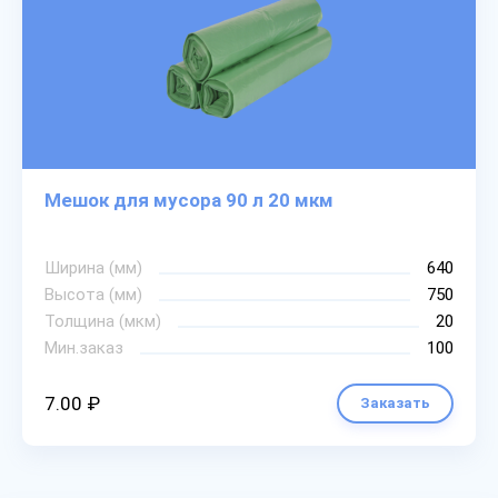
Мешок для мусора 90 л 20 мкм
Ширина (мм)
640
Высота (мм)
750
Толщина (мкм)
20
Мин.заказ
100
7.00 ₽
Заказать