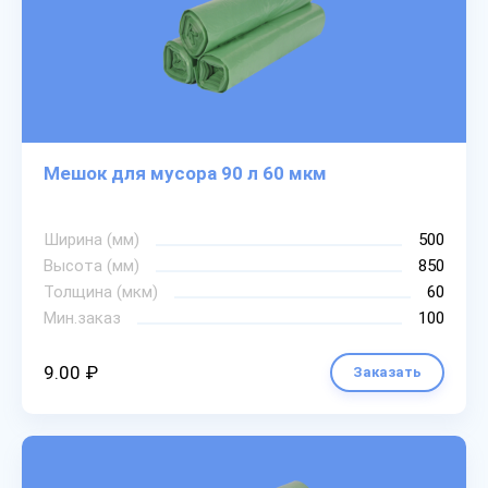
Мешок для мусора 90 л 60 мкм
Ширина (мм)
500
Высота (мм)
850
Толщина (мкм)
60
Мин.заказ
100
9.00 ₽
Заказать