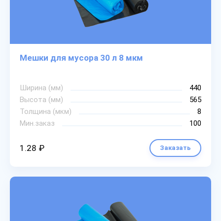
Мешки для мусора 30 л 8 мкм
Ширина (мм)
440
Высота (мм)
565
Толщина (мкм)
8
Мин.заказ
100
1.28 ₽
Заказать