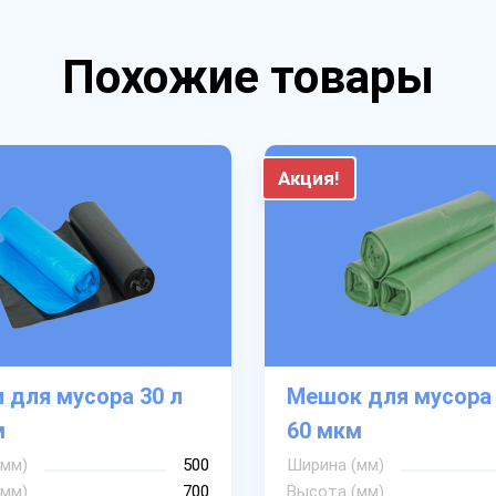
Похожие товары
Акция!
 для мусора 30 л
Мешок для мусора 
м
60 мкм
(мм)
500
Ширина (мм)
(мм)
700
Высота (мм)