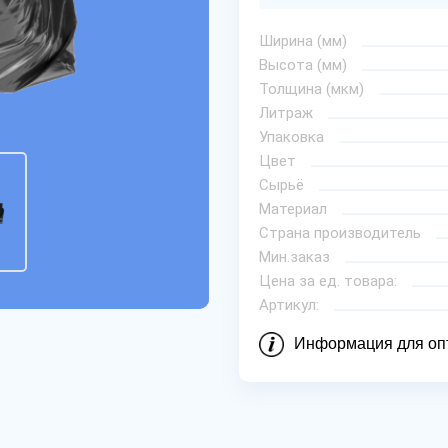
Ширина (мм)
Высота (мм)
Толщина (мкм)
Литраж
Упаковка
Цвет
Сырьё
Материал
Страна производитель
Мин.заказ
Цена за ед. товара:
Артикул:
Информация для оп