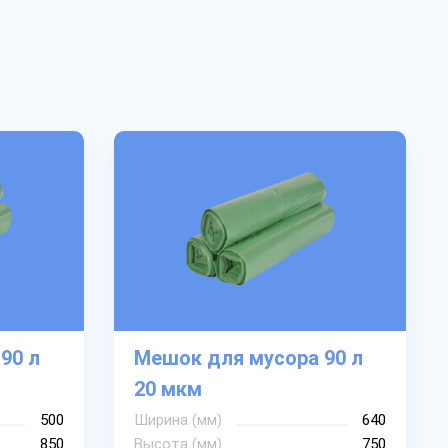
90 л
Мешок для мусора 90 л
20 мкм
500
Ширина (мм)
640
850
Высота (мм)
750