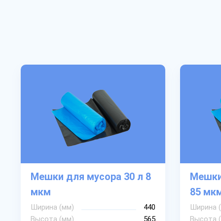
Мешки для мусора 30 л 8
Мешки
мкм
85 мк
Ширина (мм)
440
Ширина 
Высота (мм)
565
Высота 