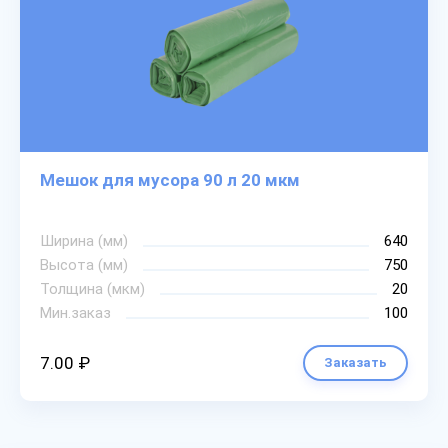
Мешок для мусора 90 л 20 мкм
Ширина (мм)
640
Высота (мм)
750
Толщина (мкм)
20
Мин.заказ
100
7.00 ₽
Заказать