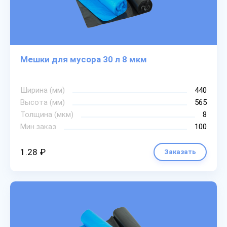
Мешки для мусора 30 л 8 мкм
Ширина (мм)
440
Высота (мм)
565
Толщина (мкм)
8
Мин.заказ
100
1.28 ₽
Заказать