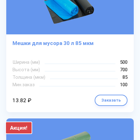
Мешки для мусора 30 л 85 мкм
Ширина (мм)
500
Высота (мм)
700
Толщина (мкм)
85
Мин.заказ
100
13.82 ₽
Заказать
Акция!