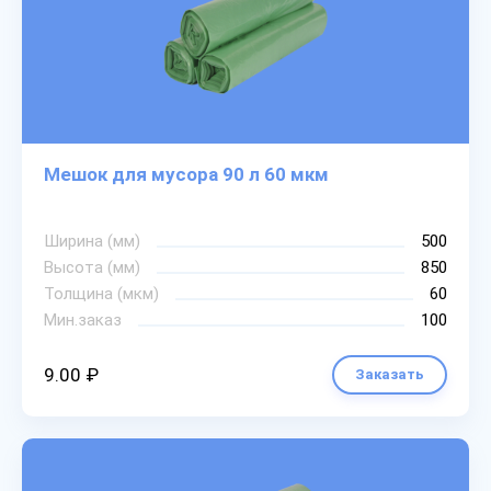
Мешок для мусора 90 л 60 мкм
Ширина (мм)
500
Высота (мм)
850
Толщина (мкм)
60
Мин.заказ
100
9.00 ₽
Заказать