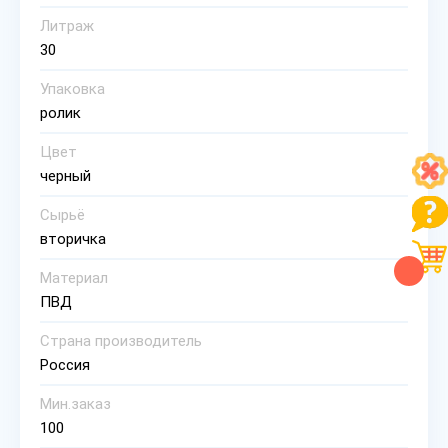
Литраж
30
Упаковка
ролик
Цвет
черный
Сырьё
вторичка
Материал
ПВД
Страна производитель
Россия
Мин.заказ
100