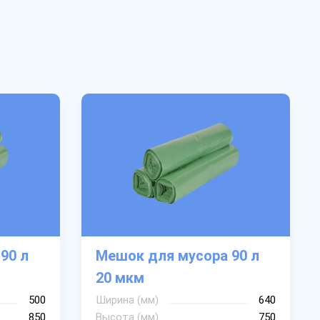
90 л
Мешок для мусора 90 л
20 мкм
500
Ширина (мм)
640
850
Высота (мм)
750