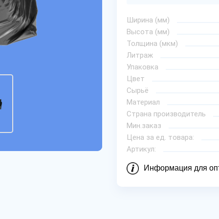
Ширина (мм)
Высота (мм)
Толщина (мкм)
Литраж
Упаковка
Цвет
Сырьё
Материал
Страна производитель
Мин.заказ
Цена за ед. товара:
Артикул:
Информация для оп