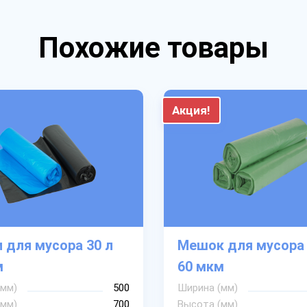
Похожие товары
Акция!
 для мусора 30 л
Мешок для мусора 
м
60 мкм
(мм)
500
Ширина (мм)
(мм)
700
Высота (мм)