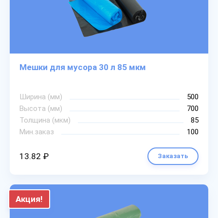
Мешки для мусора 30 л 85 мкм
Ширина (мм)
500
Высота (мм)
700
Толщина (мкм)
85
Мин.заказ
100
13.82 ₽
Заказать
Акция!