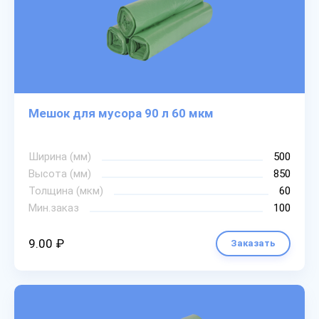
Мешок для мусора 90 л 60 мкм
Ширина (мм)
500
Высота (мм)
850
Толщина (мкм)
60
Мин.заказ
100
9.00 ₽
Заказать