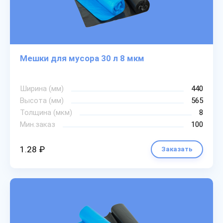
Мешки для мусора 30 л 8 мкм
Ширина (мм)
440
Высота (мм)
565
Толщина (мкм)
8
Мин.заказ
100
1.28 ₽
Заказать