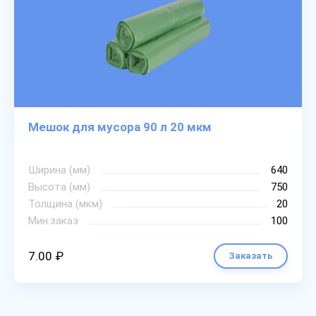
Мешок для мусора 90 л 20 мкм
Ширина (мм)
640
Высота (мм)
750
Толщина (мкм)
20
Мин.заказ
100
7.00 ₽
Заказать