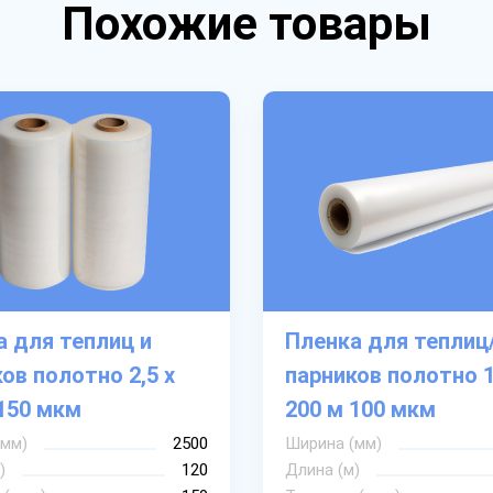
Похожие товары
 для теплиц и
Пленка для теплиц
ов полотно 2,5 х
парников полотно 1
150 мкм
200 м 100 мкм
(мм)
2500
Ширина (мм)
)
120
Длина (м)