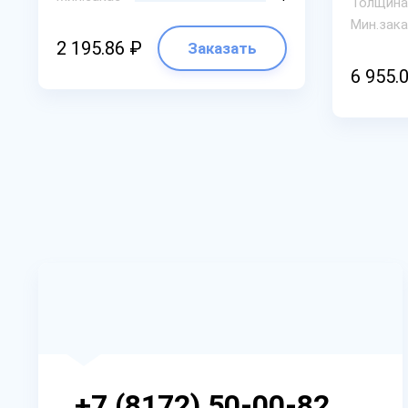
Толщина
Мин.зака
2 195.86 ₽
Заказать
6 955.
+7 (8172) 50-00-82