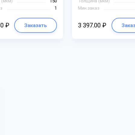
 (мкм)
150
Толщина (мкм)
з
1
Мин.заказ
00 ₽
3 397.00 ₽
Заказать
Зака