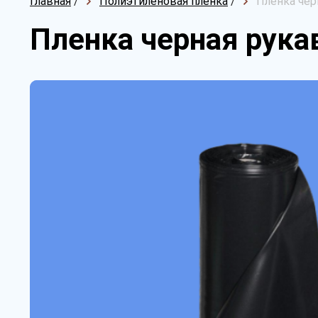
Главная
/
Полиэтиленовая пленка
/
Пленка чер
Пленка черная рукав