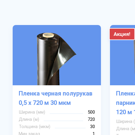
Акция!
Пленка черная полурукав
Пленка
0,5 х 720 м 30 мкм
парник
120 м 
Ширина (мм)
500
Длина (м)
720
Ширина 
Толщина (мкм)
30
Длина (м
Мин.заказ
1