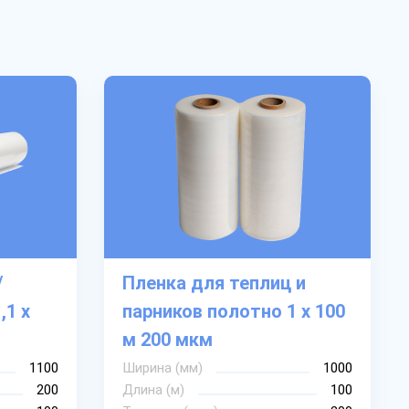
/
Пленка для теплиц и
,1 х
парников полотно 1 х 100
м 200 мкм
1100
Ширина (мм)
1000
200
Длина (м)
100