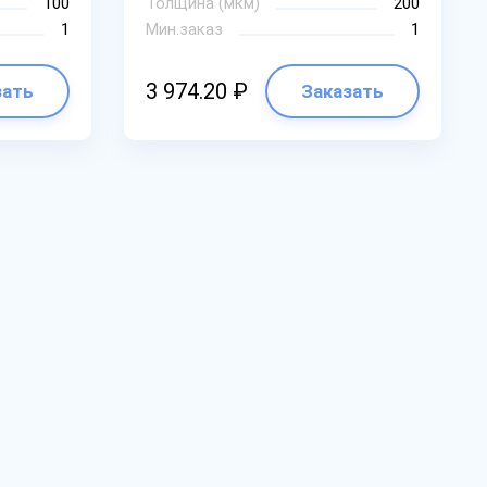
100
Толщина (мкм)
200
1
Мин.заказ
1
3 974.20 ₽
зать
Заказать